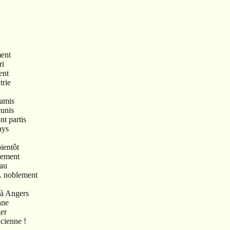
ment
ri
ent
trie
 amis
éunis
nt partis
ays
bientôt
liement
eau
.. noblement
 à Angers
nne
ger
ncienne !