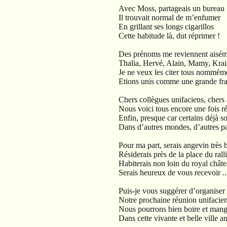
Avec Moss, partageais un bureau
Il trouvait normal de m’enfumer
En grillant ses longs cigarillos
Cette habitude là, dut réprimer !
Des prénoms me reviennent aisé
Thalia, Hervé, Alain, Mamy, Krai
Je ne veux les citer tous nommém
Etions unis comme une grande fra
Chers collègues unifaciens, chers
Nous voici tous encore une fois r
Enfin, presque car certains déjà so
Dans d’autres mondes, d’autres p
Pour ma part, serais angevin très 
Résiderais près de la place du ral
Habiterais non loin du royal chât
Serais heureux de vous recevoir .
Puis-je vous suggérer d’organiser
Notre prochaine réunion unifacie
Nous pourrons bien boire et man
Dans cette vivante et belle ville a