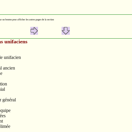
ur un bouton pour afficher les autres pages de la section
s unifaciens
le unifacien
l ancien
le
tion
ial
n
r général
équipe
ées
nt
blimée