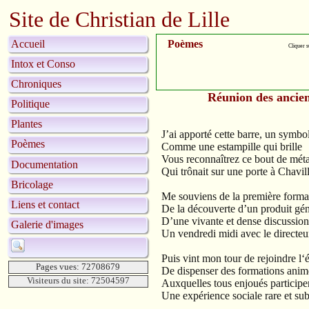
Site de Christian de Lille
Accueil
Poèmes
Cliquer s
Intox et Conso
Chroniques
Réunion des ancien
Politique
Plantes
J’ai apporté cette barre, un symbo
Poèmes
Comme une estampille qui brille
Vous reconnaîtrez ce bout de méta
Documentation
Qui trônait sur une porte à Chavil
Bricolage
Me souviens de la première forma
Liens et contact
De la découverte d’un produit gén
D’une vivante et dense discussio
Galerie d'images
Un vendredi midi avec le directeu
Puis vint mon tour de rejoindre l‘
Pages vues: 72708679
De dispenser des formations anim
Visiteurs du site: 72504597
Auxquelles tous enjoués participe
Une expérience sociale rare et su